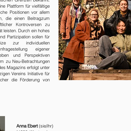
e Plattform für vielfältige
iche Positionen vor allem
en, die einen Beitragzum
aftlicher Kontroversen zu
t leisten. Durch ein hohes
d Partizipation sollen für
ize zur individuellen
fragestellung eigener
geben und Perspektiven
um zu Neu-Betrachtungen
 des Magazins erfolgt unter
gen Vereins Initiative für
lcher die Förderung von
Anna Ebert
(sie/ihr)