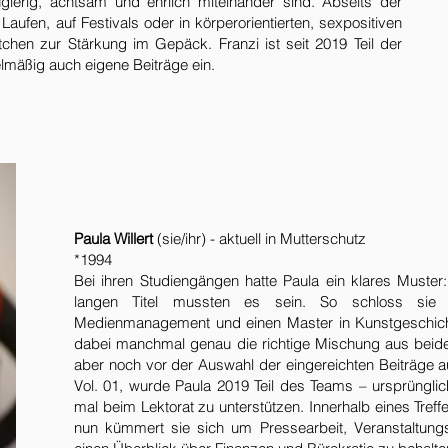
ierig, achtsam und ehrlich miteinander sind. Abseits der
aufen, auf Festivals oder in körperorientierten, sexpositiven
hen zur Stärkung im Gepäck. Franzi ist seit 2019 Teil der
lmäßig auch eigene Beiträge ein.
Paula Willert
(sie/ihr) - aktuell in Mutterschutz
*1994
Bei ihren Studiengängen hatte Paula ein klares Muste
langen Titel mussten es sein. So schloss sie ei
Medienmanagement und einen Master in Kunstgeschicht
dabei manchmal genau die richtige Mischung aus beid
aber noch vor der Auswahl der eingereichten Beiträge 
Vol. 01, wurde Paula 2019 Teil des Teams – ursprüngl
mal beim Lektorat zu unterstützen. Innerhalb eines Tre
nun kümmert sie sich um Pressearbeit, Veranstaltungs