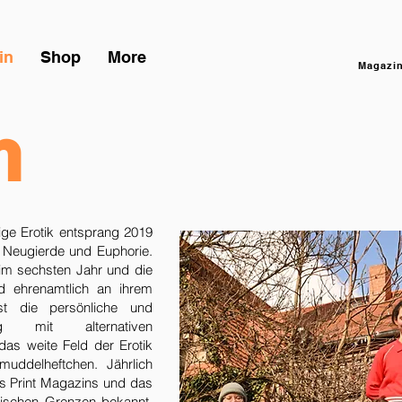
in
Shop
More
Magazin
m
ige Erotik entsprang 2019
n Neugierde und Euphorie.
t im sechsten Jahr und die
nd ehrenamtlich an ihrem
ist die persönliche und
ng mit alternativen
 das weite Feld der Erotik
uddelheftchen. Jährlich
s Print Magazins und das
ngischen Grenzen bekannt.