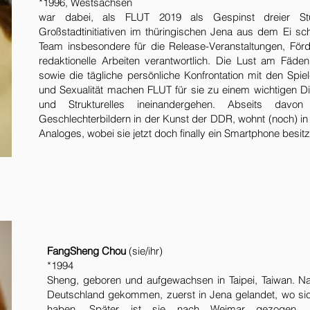
*1996, Westsachsen
war dabei, als FLUT 2019 als Gespinst dreier Stud
Großstadtinitiativen im thüringischen Jena aus dem Ei schl
Team insbesondere für die Release-Veranstaltungen, Förde
redaktionelle Arbeiten verantwortlich. Die Lust am F
sowie die tägliche persönliche Konfrontation mit den Spiel
und Sexualität machen FLUT für sie zu einem wichtigen D
und Strukturelles ineinandergehen. Abseits davo
Geschlechterbildern in der Kunst der DDR, wohnt (noch) in W
Analoges, wobei sie jetzt doch finally ein Smartphone besitz
FangSheng Chou
(sie/ihr)
*1994
Sheng, geboren und aufgewachsen in Taipei, Taiwan. N
Deutschland gekommen, zuerst in Jena gelandet, wo sic
haben. Später ist sie nach Weimar gezogen, 