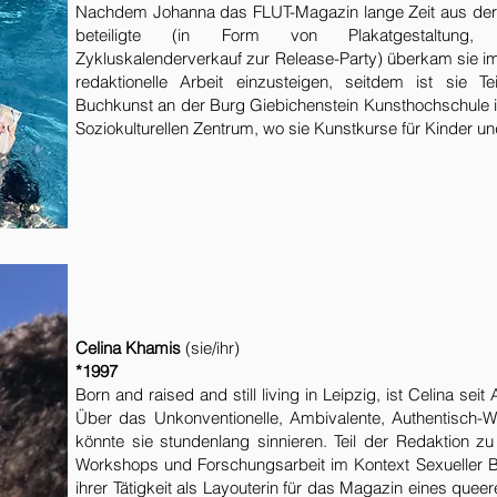
Nachdem Johanna das FLUT-Magazin lange Zeit aus der F
beteiligte (in Form von Plakatgestaltung, H
Zykluskalenderverkauf zur Release-Party) überkam sie im F
redaktionelle Arbeit einzusteigen, seitdem ist sie T
Buchkunst an der Burg Giebichenstein Kunsthochschule in
Soziokulturellen Zentrum, wo sie Kunstkurse für Kinder und
Celina Khamis
(sie/ihr)
*1997
Born and raised and still living in Leipzig, ist Celina se
Über das Unkonventionelle, Ambivalente, Authentisch-We
könnte sie stundenlang sinnieren. Teil der Redaktion zu 
Workshops und Forschungsarbeit im Kontext Sexueller B
ihrer Tätigkeit als Layouterin für das Magazin eines que