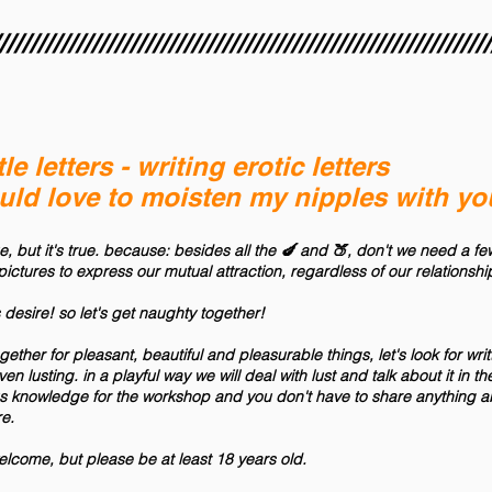
////////////////////////////////////////////////////////////////
le letters - writing erotic letters
uld love to moisten my nipples with yo
, but it's true. because: besides all the 🍆 and 🍑, don't we need a f
pictures to express our mutual attraction, regardless of our relationshi
desire! so let's get naughty together!
ogether for pleasant, beautiful and pleasurable things, let's look for wri
n lusting. in a playful way we will deal with lust and talk about it in 
 knowledge for the workshop and you don't have to share anything ab
re.
elcome, but please be at least 18 years old.