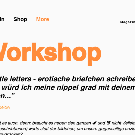
in
Shop
More
Magazin
orkshop
tle letters - erotische briefchen schreib
 würd ich meine nippel grad mit deine
n...”
 below
ist es auch. denn: braucht es neben den ganzen 🍆 und 🍑 nicht viellei
schriebenen) worte statt der bildchen, um unsere gegenseitige anzi
zudrücken?