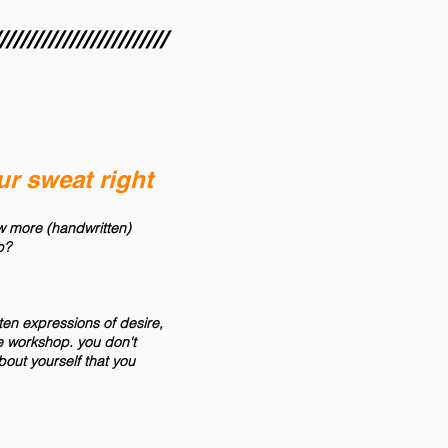
////////////////////////
ur sweat right
ew more (handwritten)
p?
tten expressions of desire,
the workshop. you don't
out yourself that you