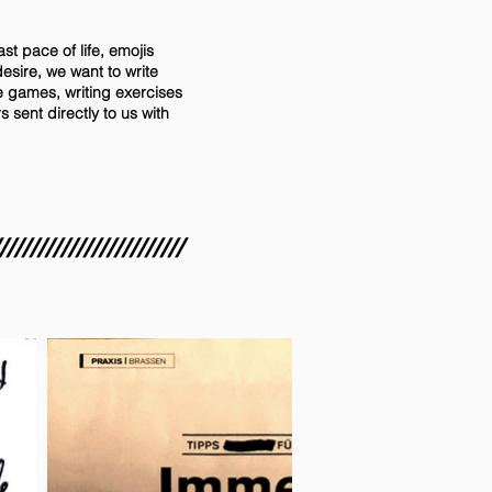
st pace of life, emojis
sire, we want to write
tle games, writing exercises
s sent directly to us with
////////////////////////