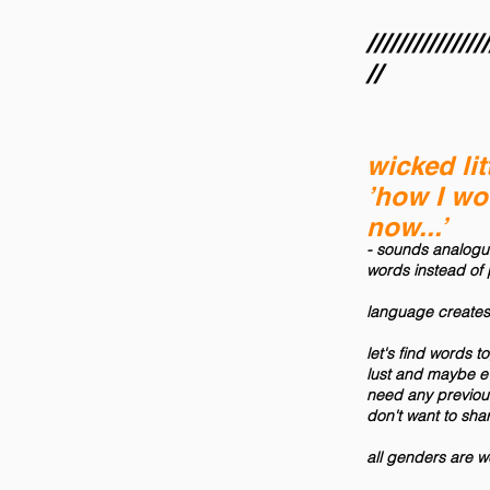
////////////////
//
wicked litt
’how I wo
now...’
- sounds analogue
words instead of 
language creates 
let's find words t
lust and maybe eve
need any previous
don't want to sha
all genders are w