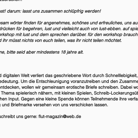
lust! darum: lasst uns zusammen schlüpfrig werden!
nsam wörter finden für angenehmes, schönes und erfreuliches, uns a
drücken für begehren, lust und vielleicht auch von lust-ebben. auf spi
rkshop mit lust und dem sprechen darüber. für den workshop braucht i
ihr müsst nichts von euch teilen, was ihr nicht teilen möchtet.
e, bitte seid aber mindestens 18 jahre alt.
digitalen Welt verliert das geschriebene Wort durch Schnelllebigkei
edeutung. Um die Entschleunigung voranzutreiben und den Zusamm
entdecken, wollen wir gemeinsam erotische Briefe schreiben. Dabei w
Thema spielerisch nähern, mit kleinen Spielen, Schreib-Lockerungs
ichen Input. Gegen eine kleine Spende können Teilnehmende ihre verfa
g und Briefmarke versehen von uns verschicken lassen.
schreibt uns gerne:
flut-magazin@web.de