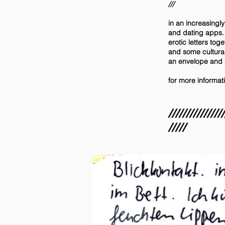
///
in an increasingly
and dating apps.
erotic letters tog
and some cultural-
an envelope and
for more informat
////////////////
/////