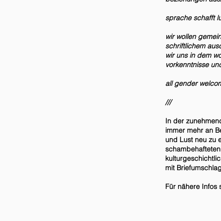
sprache schafft 
wir wollen gemei
schriftlichem aus
wir uns in dem wo
vorkenntnisse und 
all gender welcom
///
In der zunehmend 
immer mehr an B
und Lust neu zu 
schambehafteten 
kulturgeschichtl
mit Briefumschla
Für nähere Infos 