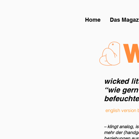
Home
Das Magaz
W
wicked lit
“wie gern
befeuchte
english version
– klingt analog, 
mehr der (handge
beziehungen aus