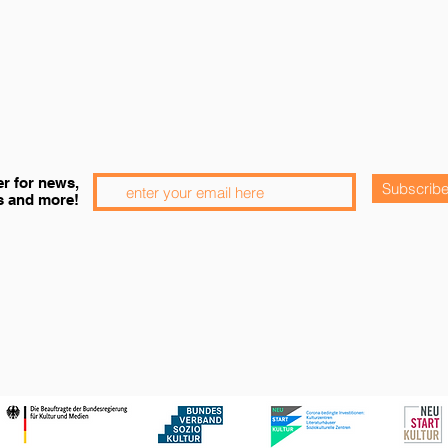
er for news,
Subscrib
s and more!